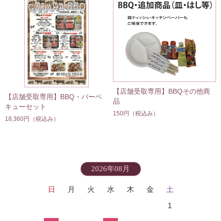
【店舗受取専用】BBQその他商
【店舗受取専用】BBQ・バーベ
品
キューセット
150円
（税込み）
18,360円
（税込み）
2026年08月
日
月
火
水
木
金
土
1