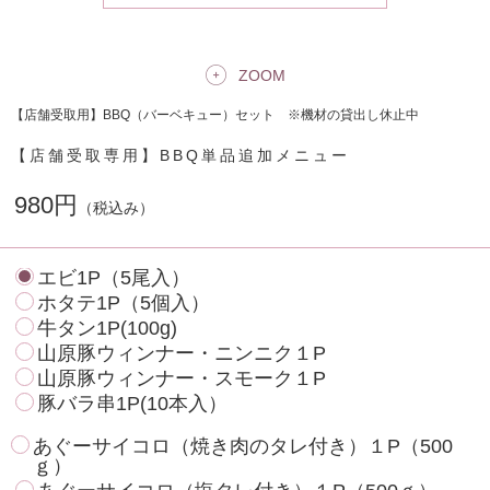
ZOOM
【店舗受取用】BBQ（バーベキュー）セット ※機材の貸出し休止中
【店舗受取専用】BBQ単品追加メニュー
980円
（税込み）
エビ1P（5尾入）
ホタテ1P（5個入）
牛タン1P(100g)
山原豚ウィンナー・ニンニク１P
山原豚ウィンナー・スモーク１P
豚バラ串1P(10本入）
あぐーサイコロ（焼き肉のタレ付き）１P（500
ｇ）