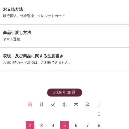
お支払方法
銀行振込、代金引換、クレジットカード
商品引渡し方法
ヤマト運輸
表現、及び商品に関する注意書き
お届け時カード決済は、ご利用できません。
2026年08月
日
月
火
水
木
金
土
1
2
3
4
5
6
7
8