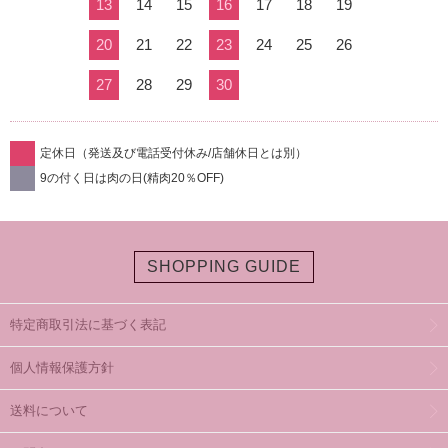
13
14
15
16
17
18
19
20
21
22
23
24
25
26
27
28
29
30
定休日（発送及び電話受付休み/店舗休日とは別）
9の付く日は肉の日(精肉20％OFF)
SHOPPING GUIDE
特定商取引法に基づく表記
個人情報保護方針
送料について