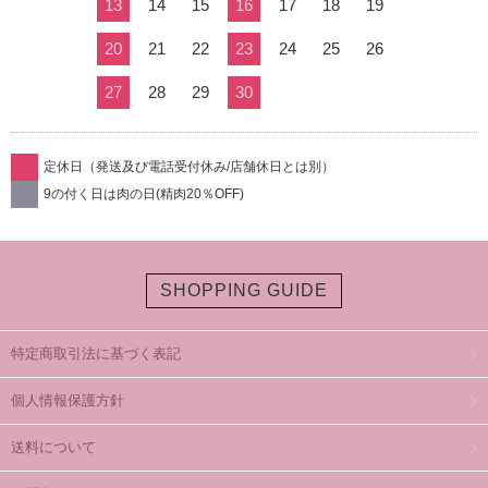
13
14
15
16
17
18
19
20
21
22
23
24
25
26
27
28
29
30
定休日（発送及び電話受付休み/店舗休日とは別）
9の付く日は肉の日(精肉20％OFF)
SHOPPING GUIDE
特定商取引法に基づく表記
個人情報保護方針
送料について